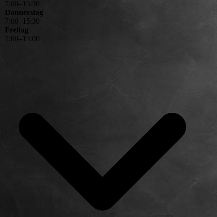
7
:
00
–
15
:
30
Donnerstag
7
:
00
–
15
:
30
Freitag
7
:
00
–
13
:
00