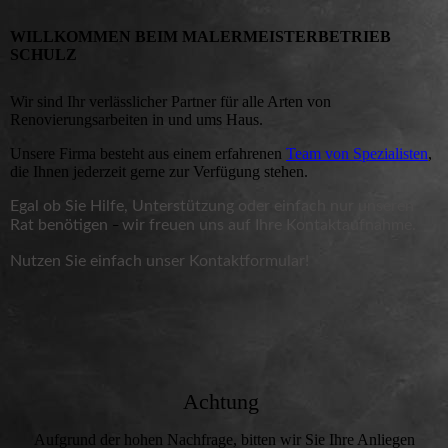
WILLKOMMEN BEIM MALERMEISTERBETRIEB
SCHULZ
Wir sind Ihr verlässlicher Partner für a
lle Arten von
Renovierungsarbeiten
in und ums Haus.
Unsere Firma besteht aus einem erfahrenen
Team von Spezialisten
,
die Ihnen jederzeit gerne zur Verfügung stehen.
Egal ob Sie Hilfe, Unterstützung oder einfach nur unseren
Rat benötigen
wir freuen uns auf Ihre Kontaktaufnahme.
–
Nutzen Sie einfach unser
Kontaktformular
!
Achtung
Aufgrund der hohen Nachfrage, bitten wir Sie Ihre Anliegen