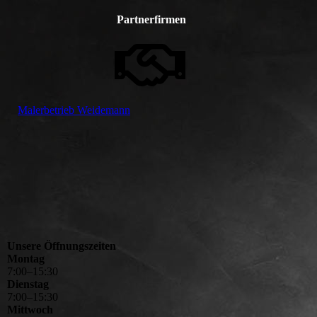
Partnerfirmen
Malerbetrieb Weidemann
Unsere Öffnungszeiten
Montag
7
:
00
–
15
:
30
Dienstag
7
:
00
–
15
:
30
Mittwoch